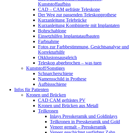
Kunststoffaufbiss
CAD – CAM gefräste Teleskope
Der Weg zur passenden Teleskopprothese
Kurzanleitung Telebrücke
Kurzanleitung Kombinierte mit Implantaten
Bohrschablone
Einsetzhilfen Implantataufbauten
Farbnahme
Fotos zur Farbbestimmung, Gesichtsanalyse und
Korrekturhilfe
Okklusionsausgleich
Teleskop abgebrochen – was tuen
Kunststoff/Sonstiges
Schnarcherschiene
Namensschild in Prothese
Aufbissschiene
Infos für Patienten
Kronen und Brücken
CAD CAM gefrästes PV
Kronen und Brücken aus Metall
Teilkronen
Inlays Presskeramik und Goldinlays
Teilkronen in Presskeramik und Gold
Veneer gemalt – Presskeramik
Veneer geschichtet verfärbter Zahn