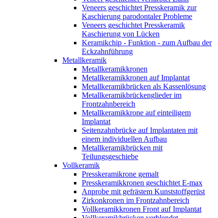
Veneers geschichtet Presskeramik zur
Kaschierung parodontaler Probleme
Veneers geschichtet Presskeramik
Kaschierung von Lücken
Keramikchip - Funktion - zum Aufbau der
Eckzahnführung
Metallkeramik
Metallkeramikkronen
Metallkeramikkronen auf Implantat
Metallkeramikbrücken als Kassenlösung
Metallkeramikbrückenglieder im
Frontzahnbereich
Metallkeramikkrone auf einteiligem
Implantat
Seitenzahnbrücke auf Implantaten mit
einem individuellen Aufbau
Metallkeramikbrücken mit
Teilungsgeschiebe
Vollkeramik
Presskeramikrone gemalt
Presskeramikkronen geschichtet E-max
Anprobe mit gefrästem Kunststoffgerüst
Zirkonkronen im Frontzahnbereich
Vollkeramikkronen Front auf Implantat
Vollkeramikbrücken verblendet