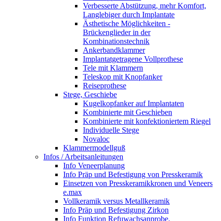
Verbesserte Abstützung, mehr Komfort,
Langlebiger durch Implantate
Ästhetische Möglichkeiten -
Brückenglieder in der
Kombinationstechnik
Ankerbandklammer
Implantatgetragene Vollprothese
Tele mit Klammern
Teleskop mit Knopfanker
Reiseprothese
Stege, Geschiebe
Kugelkopfanker auf Implantaten
Kombinierte mit Geschieben
Kombinierte mit konfektioniertem Riegel
Individuelle Stege
Novaloc
Klammermodellguß
Infos / Arbeitsanleitungen
Info Veneerplanung
Info Präp und Befestigung von Presskeramik
Einsetzen von Presskeramikkronen und Veneers
e.max
Vollkeramik versus Metallkeramik
Info Präp und Befestigung Zirkon
Info Funktion Refuwachsanprobe,