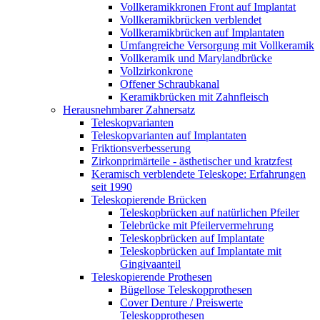
Vollkeramikkronen Front auf Implantat
Vollkeramikbrücken verblendet
Vollkeramikbrücken auf Implantaten
Umfangreiche Versorgung mit Vollkeramik
Vollkeramik und Marylandbrücke
Vollzirkonkrone
Offener Schraubkanal
Keramikbrücken mit Zahnfleisch
Herausnehmbarer Zahnersatz
Teleskopvarianten
Teleskopvarianten auf Implantaten
Friktionsverbesserung
Zirkonprimärteile - ästhetischer und kratzfest
Keramisch verblendete Teleskope: Erfahrungen
seit 1990
Teleskopierende Brücken
Teleskopbrücken auf natürlichen Pfeiler
Telebrücke mit Pfeilervermehrung
Teleskopbrücken auf Implantate
Teleskopbrücken auf Implantate mit
Gingivaanteil
Teleskopierende Prothesen
Bügellose Teleskopprothesen
Cover Denture / Preiswerte
Teleskopprothesen