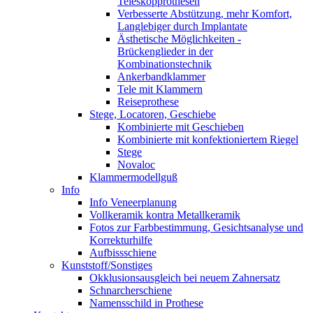
Teleskopprothesen
Verbesserte Abstützung, mehr Komfort,
Langlebiger durch Implantate
Ästhetische Möglichkeiten -
Brückenglieder in der
Kombinationstechnik
Ankerbandklammer
Tele mit Klammern
Reiseprothese
Stege, Locatoren, Geschiebe
Kombinierte mit Geschieben
Kombinierte mit konfektioniertem Riegel
Stege
Novaloc
Klammermodellguß
Info
Info Veneerplanung
Vollkeramik kontra Metallkeramik
Fotos zur Farbbestimmung, Gesichtsanalyse und
Korrekturhilfe
Aufbissschiene
Kunststoff/Sonstiges
Okklusionsausgleich bei neuem Zahnersatz
Schnarcherschiene
Namensschild in Prothese