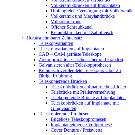
Vollkeramikbrücken auf Implantaten
Umfangreiche Versorgung mit Vollkeramik
Vollkeramik und Marylandbrücke
Vollzirkonkrone
Offener Schraubkanal
Keramikbrücken mit Zahnfleisch
Herausnehmbarer Zahnersatz
Teleskopvarianten
Teleskopvarianten auf Implantaten
CAD – CAM gefräste Teleskope
Zirkonprimärteile - ästhetischer und kratzfest
Galvanisieren alter Teleskopprothesen
Keramisch verblendete Teleskope: Über 25
jährige Erfahrung
Teleskopierende Brücken
Teleskopbrücken auf natürlichen Pfeiler
Telebrücke mit Pfeilervermehrung
Telekopierende Brücke auf Implantaten
Teleskopbrücken auf Implantate mit
Gingivaanteil
Teleskopierende Prothesen
Bügellose Teleskopprothesen
Implantatgetragene Vollprothese
Cover Denture / Preiswerte