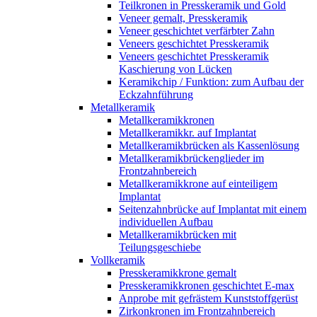
Teilkronen in Presskeramik und Gold
Veneer gemalt, Presskeramik
Veneer geschichtet verfärbter Zahn
Veneers geschichtet Presskeramik
Veneers geschichtet Presskeramik
Kaschierung von Lücken
Keramikchip / Funktion: zum Aufbau der
Eckzahnführung
Metallkeramik
Metallkeramikkronen
Metallkeramikkr. auf Implantat
Metallkeramikbrücken als Kassenlösung
Metallkeramikbrückenglieder im
Frontzahnbereich
Metallkeramikkrone auf einteiligem
Implantat
Seitenzahnbrücke auf Implantat mit einem
individuellen Aufbau
Metallkeramikbrücken mit
Teilungsgeschiebe
Vollkeramik
Presskeramikkrone gemalt
Presskeramikkronen geschichtet E-max
Anprobe mit gefrästem Kunststoffgerüst
Zirkonkronen im Frontzahnbereich